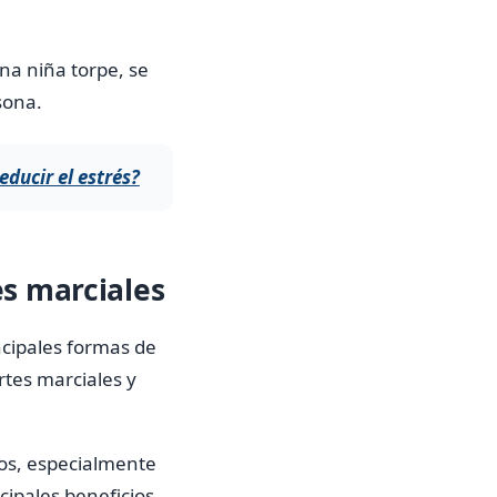
na niña torpe, se
sona.
educir el estrés?
es marciales
ncipales formas de
rtes marciales y
ios, especialmente
ncipales beneficios