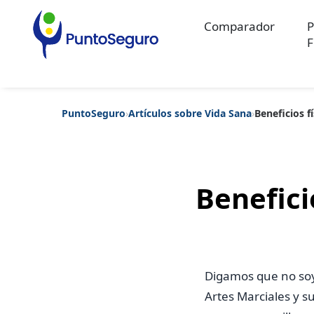
Comparador
P
F
PuntoSeguro
›
Artículos sobre Vida Sana
›
Beneficios f
Categorías populares
Artículos sobre Vida Sana
Artículos sobre Seguros de Vida
Artíc
Artículos sobre Seguros de Salud
Contenido extra
Artículos sob
Artículos sobre Seguros de Decesos
Artículos sobre la Jubilaci
Benefici
Digamos que no so
Artes Marciales y s