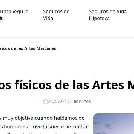
untoSeguro
Seguros de
Seguros de Vida
it
Vida
Hipoteca
ísicos de las Artes Marciales
ulos sobre Otros Seguros
Artículos sobre Seguros de Auto
Artícul
re Convenios Colectivos
Artículos sobre Educación Financiera
Artí
ón
os físicos de las Artes 
28/5/22
3 minutos
y muy objetiva cuando hablamos de
us bondades. Tuve la suerte de contar