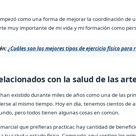
 empezó como una forma de mejorar la coordinación de u
arte muy importante de mi vida y mi formación como per
én:
¿Cuáles son los mejores tipos de ejercicio físico para r
elacionados con la salud de las art
 han existido durante miles de años como una de las pri
derse al mismo tiempo. Hoy en día, tenemos cientos de a
 mundo, pero todos tienen algunas cosas en común.
e marcial que prefieras practicar, hay cantidad de benefic
 a tu salud y estado físico. Comparto aquí contigo los pri