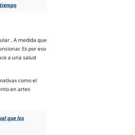
s tiempo
ular . A medida que
ncionar. Es por eso
uce a una salud
amativas como el
nto en artes
al que los