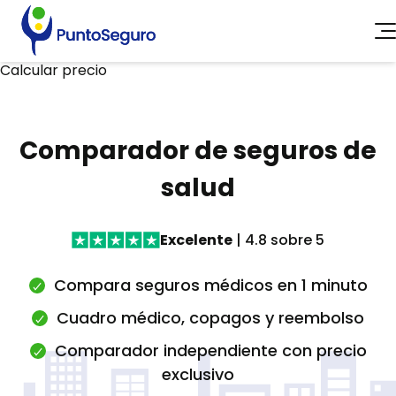
Seguros de vida
Calcular precio
Seguros de vida hipoteca
Mejores seguros de vida
Seguros de vida baratos
Comparador de seguros de
Precio del seguro de vida
Calculadora de capital
salud
Aseguradoras
Seguros de salud
Excelente
| 4.8 sobre 5
AXA by PuntoSeguro
Guía de seguros de salud
Compara seguros médicos en 1 minuto
Preguntas frecuentes
Cuadro médico, copagos y reembolso
Puntoseguro Fit
Comparador independiente con precio
exclusivo