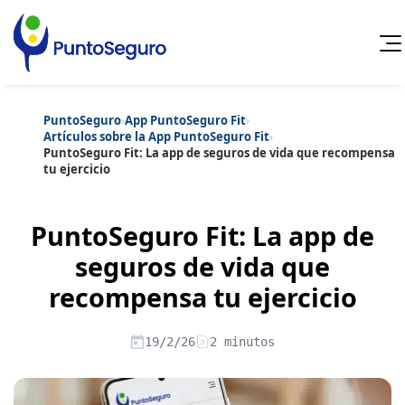
PuntoSeguro
›
App PuntoSeguro Fit
›
Cancelar
Artículos sobre la App PuntoSeguro Fit
›
PuntoSeguro Fit: La app de seguros de vida que recompensa
tu ejercicio
Categorías populares
Artículos sobre Vida Sana
Artículos sobre Seguros de Vida
Artículos sobre Otros Seguros
PuntoSeguro Fit: La app de
Artículos sobre Seguros de Auto
seguros de vida que
Artículos sobre Seguros de Hogar
Artículos sobre Seguros de Salud
Contenido extra
recompensa tu ejercicio
Artículos sobre Convenios Colectivos
Artículos sobre Educación Financiera
Artículos sobre Seguros de Vida Hipoteca
19/2/26
2 minutos
Artículos sobre Seguros de Decesos
Artículos sobre la Jubilación