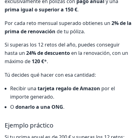
exclusivamente en pólizas con
pago anual
y una
prima igual o superior a 150 €
.
Por cada reto mensual superado obtienes un
2% de la
prima de renovación
de tu póliza.
Si superas los 12 retos del año, puedes conseguir
hasta un
24% de descuento
en la renovación, con un
máximo de
120 €
*.
Tú decides qué hacer con esa cantidad:
Recibir una
tarjeta regalo de Amazon
por el
importe generado.
O
donarlo a una ONG
.
Ejemplo práctico
Si tu prima anual es de 200 € y superas los 12 retos: