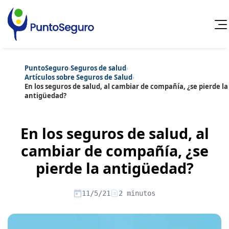
PuntoSeguro
›
Seguros de salud
›
Cancelar
Artículos sobre Seguros de Salud
›
En los seguros de salud, al cambiar de compañía, ¿se pierde la
antigüedad?
Categorías populares
Artículos sobre Vida Sana
Artículos sobre Seguros de Vida
Artículos sobre Otros Seguros
En los seguros de salud, al
Artículos sobre Seguros de Auto
cambiar de compañía, ¿se
Artículos sobre Seguros de Hogar
Artículos sobre Seguros de Salud
Contenido extra
pierde la antigüedad?
Artículos sobre Convenios Colectivos
Artículos sobre Educación Financiera
Artículos sobre Seguros de Vida Hipoteca
11/5/21
2 minutos
Artículos sobre Seguros de Decesos
Artículos sobre la Jubilación