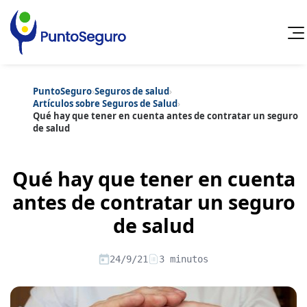
PuntoSeguro
›
Seguros de salud
›
Cancelar
Artículos sobre Seguros de Salud
›
Qué hay que tener en cuenta antes de contratar un seguro
de salud
Categorías populares
Artículos sobre Vida Sana
Artículos sobre Seguros de Vida
Artículos sobre Otros Seguros
Qué hay que tener en cuenta
Artículos sobre Seguros de Auto
antes de contratar un seguro
Artículos sobre Seguros de Hogar
Artículos sobre Seguros de Salud
Contenido extra
de salud
Artículos sobre Convenios Colectivos
Artículos sobre Educación Financiera
Artículos sobre Seguros de Vida Hipoteca
24/9/21
3 minutos
Artículos sobre Seguros de Decesos
Artículos sobre la Jubilación