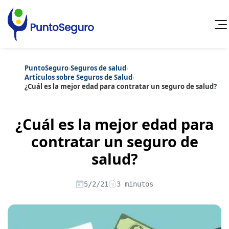
PuntoSeguro
›
Seguros de salud
›
Cancelar
Artículos sobre Seguros de Salud
›
¿Cuál es la mejor edad para contratar un seguro de salud?
Categorías populares
Artículos sobre Vida Sana
Artículos sobre Seguros de Vida
¿Cuál es la mejor edad para
Artículos sobre Otros Seguros
Artículos sobre Seguros de Auto
contratar un seguro de
Artículos sobre Seguros de Hogar
salud?
Artículos sobre Seguros de Salud
Contenido extra
Artículos sobre Convenios Colectivos
Artículos sobre Educación Financiera
5/2/21
3 minutos
Artículos sobre Seguros de Vida Hipoteca
Artículos sobre Seguros de Decesos
Artículos sobre la Jubilación