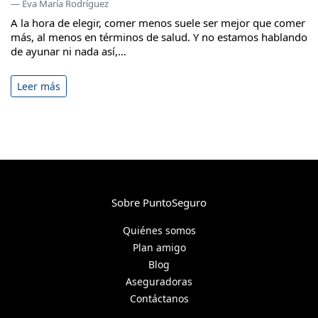
— Eva María Rodríguez
A la hora de elegir, comer menos suele ser mejor que comer
más, al menos en términos de salud. Y no estamos hablando
de ayunar ni nada así,...
Leer más
Sobre PuntoSeguro
Quiénes somos
Plan amigo
Blog
Aseguradoras
Contáctanos