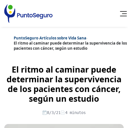
PuntoSeguro
›
Artículos sobre Vida Sana
›
Cancelar
El ritmo al caminar puede determinar la supervivencia de los
pacientes con cáncer, según un estudio
Categorías populares
Artículos sobre Vida Sana
Artículos sobre Seguros de Vida
El ritmo al caminar puede
Artículos sobre Otros Seguros
Artículos sobre Seguros de Auto
determinar la supervivencia
Artículos sobre Seguros de Hogar
de los pacientes con cáncer,
Artículos sobre Seguros de Salud
Contenido extra
Artículos sobre Convenios Colectivos
según un estudio
Artículos sobre Educación Financiera
Artículos sobre Seguros de Vida Hipoteca
Artículos sobre Seguros de Decesos
8/3/21
4 minutos
Artículos sobre la Jubilación