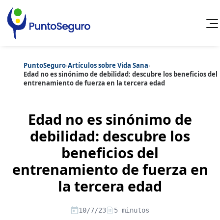
PuntoSeguro
›
Artículos sobre Vida Sana
›
Cancelar
Edad no es sinónimo de debilidad: descubre los beneficios del
entrenamiento de fuerza en la tercera edad
Categorías populares
Artículos sobre Vida Sana
Artículos sobre Seguros de Vida
Edad no es sinónimo de
Artículos sobre Otros Seguros
Artículos sobre Seguros de Auto
debilidad: descubre los
Artículos sobre Seguros de Hogar
beneficios del
Artículos sobre Seguros de Salud
Contenido extra
Artículos sobre Convenios Colectivos
entrenamiento de fuerza en
Artículos sobre Educación Financiera
Artículos sobre Seguros de Vida Hipoteca
la tercera edad
Artículos sobre Seguros de Decesos
Artículos sobre la Jubilación
10/7/23
5 minutos