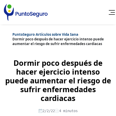
PuntoSeguro
›
Artículos sobre Vida Sana
›
Cancelar
Dormir poco después de hacer ejercicio intenso puede
aumentar el riesgo de sufrir enfermedades cardiacas
Categorías populares
Artículos sobre Vida Sana
Artículos sobre Seguros de Vida
Dormir poco después de
Artículos sobre Otros Seguros
Artículos sobre Seguros de Auto
hacer ejercicio intenso
Artículos sobre Seguros de Hogar
puede aumentar el riesgo de
Artículos sobre Seguros de Salud
Contenido extra
Artículos sobre Convenios Colectivos
sufrir enfermedades
Artículos sobre Educación Financiera
Artículos sobre Seguros de Vida Hipoteca
cardiacas
Artículos sobre Seguros de Decesos
Artículos sobre la Jubilación
2/2/22
4 minutos