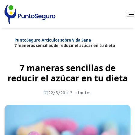
PuntoSeguro
›
Artículos sobre Vida Sana
›
Cancelar
7 maneras sencillas de reducir el azúcar en tu dieta
Categorías populares
7 maneras sencillas de
Artículos sobre Vida Sana
Artículos sobre Seguros de Vida
Artículos sobre Otros Seguros
reducir el azúcar en tu dieta
Artículos sobre Seguros de Auto
Artículos sobre Seguros de Hogar
Artículos sobre Seguros de Salud
Contenido extra
22/5/20
3 minutos
Artículos sobre Convenios Colectivos
Artículos sobre Educación Financiera
Artículos sobre Seguros de Vida Hipoteca
Artículos sobre Seguros de Decesos
Artículos sobre la Jubilación