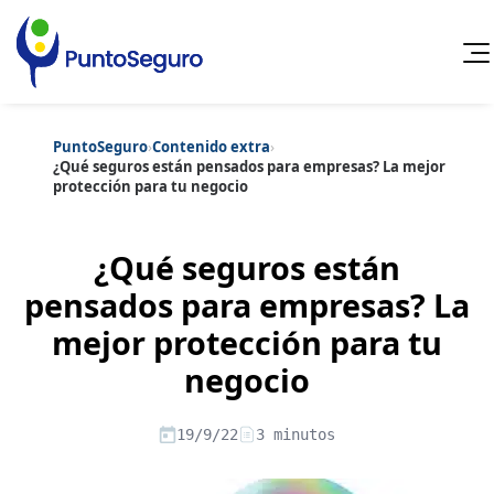
PuntoSeguro
›
Contenido extra
›
Cancelar
¿Qué seguros están pensados para empresas? La mejor
protección para tu negocio
Categorías populares
Artículos sobre Vida Sana
Artículos sobre Seguros de Vida
¿Qué seguros están
Artículos sobre Otros Seguros
Artículos sobre Seguros de Auto
pensados para empresas? La
Artículos sobre Seguros de Hogar
mejor protección para tu
Artículos sobre Seguros de Salud
Contenido extra
Artículos sobre Convenios Colectivos
negocio
Artículos sobre Educación Financiera
Artículos sobre Seguros de Vida Hipoteca
Artículos sobre Seguros de Decesos
19/9/22
3 minutos
Artículos sobre la Jubilación