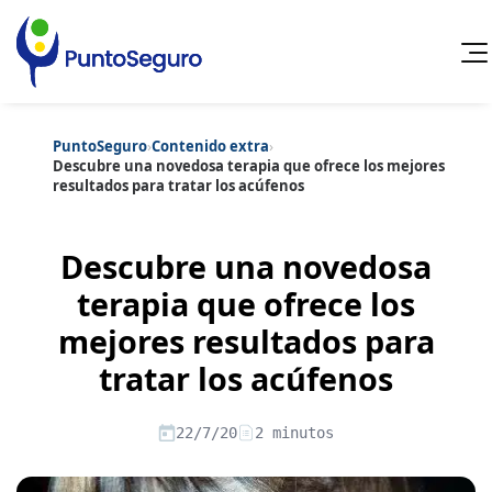
PuntoSeguro
›
Contenido extra
›
Cancelar
Descubre una novedosa terapia que ofrece los mejores
resultados para tratar los acúfenos
Categorías populares
Artículos sobre Vida Sana
Artículos sobre Seguros de Vida
Descubre una novedosa
Artículos sobre Otros Seguros
Artículos sobre Seguros de Auto
terapia que ofrece los
Artículos sobre Seguros de Hogar
mejores resultados para
Artículos sobre Seguros de Salud
Contenido extra
Artículos sobre Convenios Colectivos
tratar los acúfenos
Artículos sobre Educación Financiera
Artículos sobre Seguros de Vida Hipoteca
Artículos sobre Seguros de Decesos
22/7/20
2 minutos
Artículos sobre la Jubilación