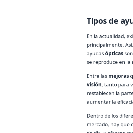
Tipos de ay
En la actualidad, e
principalmente. Así
ayudas
ópticas
son
se reproduce en la 
Entre las
mejoras
q
visión,
tanto para v
restablecen la part
aumentar la eficacia
Dentro de los difer
mercado, hay que d
de día, y ofrecen m