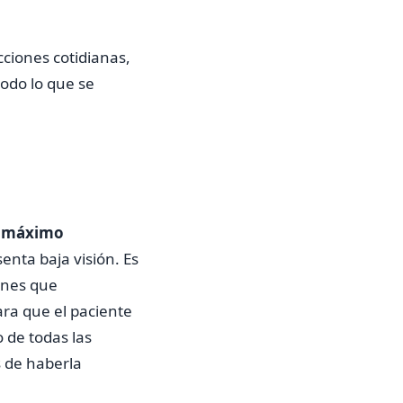
cciones cotidianas,
todo lo que se
el máximo
nta baja visión. Es
ones que
ara que el paciente
 de todas las
s de haberla