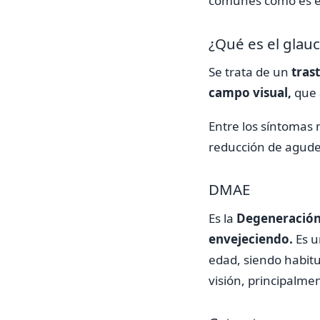
comunes como es el
¿Qué es el glau
Se trata de un
tras
campo visual,
que 
Entre los síntomas 
reducción de agudez
DMAE
Es la
Degeneración 
envejeciendo.
Es u
edad, siendo habitu
visión, principalmen