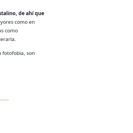
stalino, de ahí que
ayores como en
sas como
erarla.
a fotofobia, son