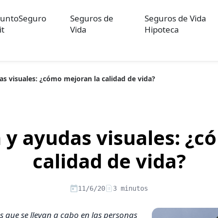
untoSeguro
Seguros de
Seguros de Vida
it
Vida
Hipoteca
as visuales: ¿cómo mejoran la calidad de vida?
ulos sobre Otros Seguros
Artículos sobre Seguros de Auto
Artícul
re Convenios Colectivos
Artículos sobre Educación Financiera
Artí
ón
n y ayudas visuales: ¿c
calidad de vida?
11/6/20
3 minutos
 que se llevan a cabo en las personas