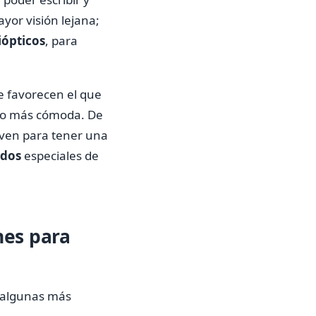
or visión lejana;
iópticos
, para
e favorecen el que
cho más cómoda. De
rven para tener una
ados
especiales de
nes para
y algunas más