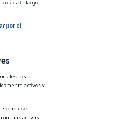
ación a lo largo del
ar por el
ves
ciales, las
icamente activos y
tre personas
eron más activas