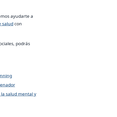
emos ayudarte a
e salud
con
ociales, podrás
unning
rdenador
 la salud mental y