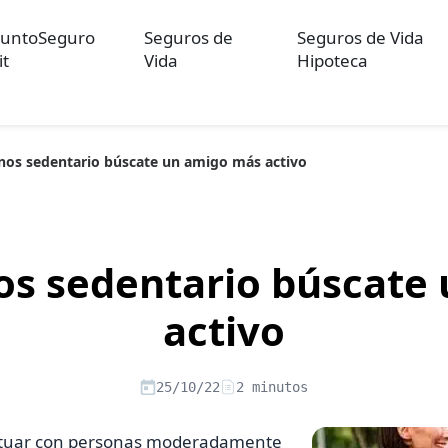
untoSeguro
Seguros de
Seguros de Vida
it
Vida
Hipoteca
nos sedentario búscate un amigo más activo
ulos sobre Otros Seguros
Artículos sobre Seguros de Auto
Artícul
re Convenios Colectivos
Artículos sobre Educación Financiera
Artí
ón
os sedentario búscate
activo
25/10/22
2 minutos
actuar con personas moderadamente