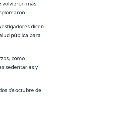
e volvieron más
desplomaron.
vestigadores dicen
alud pública para
rzos, como
as sedentarias y
dos
de
octubre de