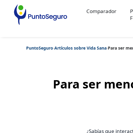
Comparador
P
F
PuntoSeguro
›
Artículos sobre Vida Sana
›
Para ser me
Categorías populares
Artículos sobre Vida Sana
Artículos sobre Seguros de Vida
Artíc
Artículos sobre Seguros de Salud
Contenido extra
Artículos sob
Artículos sobre Seguros de Decesos
Artículos sobre la Jubilaci
Para ser men
¿Sabías que inter