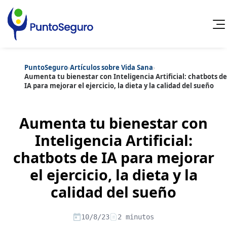
PuntoSeguro
›
Artículos sobre Vida Sana
›
Cancelar
Aumenta tu bienestar con Inteligencia Artificial: chatbots de
IA para mejorar el ejercicio, la dieta y la calidad del sueño
Categorías populares
Artículos sobre Vida Sana
Artículos sobre Seguros de Vida
Aumenta tu bienestar con
Artículos sobre Otros Seguros
Artículos sobre Seguros de Auto
Inteligencia Artificial:
Artículos sobre Seguros de Hogar
chatbots de IA para mejorar
Artículos sobre Seguros de Salud
Contenido extra
Artículos sobre Convenios Colectivos
el ejercicio, la dieta y la
Artículos sobre Educación Financiera
Artículos sobre Seguros de Vida Hipoteca
calidad del sueño
Artículos sobre Seguros de Decesos
Artículos sobre la Jubilación
10/8/23
2 minutos