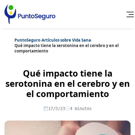
PuntoSeguro
›
Artículos sobre Vida Sana
›
Cancelar
Qué impacto tiene la serotonina en el cerebro y en el
comportamiento
Categorías populares
Artículos sobre Vida Sana
Artículos sobre Seguros de Vida
Qué impacto tiene la
Artículos sobre Otros Seguros
Artículos sobre Seguros de Auto
serotonina en el cerebro y en
Artículos sobre Seguros de Hogar
el comportamiento
Artículos sobre Seguros de Salud
Contenido extra
Artículos sobre Convenios Colectivos
Artículos sobre Educación Financiera
17/5/23
4 minutos
Artículos sobre Seguros de Vida Hipoteca
Artículos sobre Seguros de Decesos
Artículos sobre la Jubilación