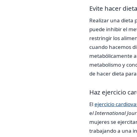
Evite hacer dieta
Realizar una dieta
puede inhibir el me
restringir los alim
cuando hacemos die
metabólicamente act
metabolismo y cond
de hacer dieta par
Haz ejercicio ca
El
ejercicio cardiova
e
l International Jou
mujeres se ejercita
trabajando a una in