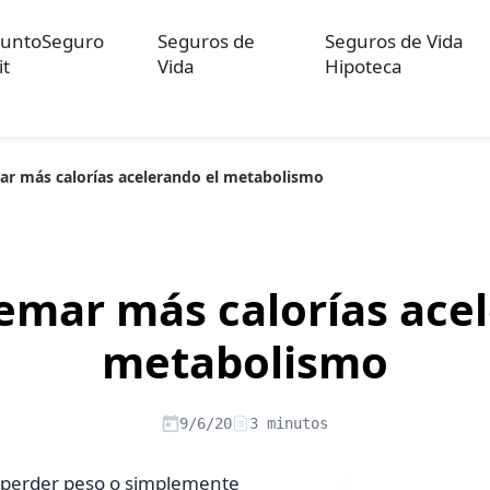
untoSeguro
Seguros de
Seguros de Vida
it
Vida
Hipoteca
 más calorías acelerando el metabolismo
ulos sobre Otros Seguros
Artículos sobre Seguros de Auto
Artícul
re Convenios Colectivos
Artículos sobre Educación Financiera
Artí
ón
mar más calorías acel
metabolismo
9/6/20
3 minutos
o perder peso o simplemente