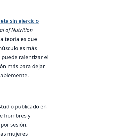
ieta sin ejercicio
al of Nutrition
a teoría es que
músculo es más
 puede ralentizar el
zón más para dejar
dablemente.
studio publicado en
de hombres y
por sesión,
las mujeres