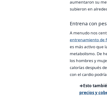
aumentaron su meta
subieron en alreded
Entrena con pes
A menudo nos centra
entrenamiento de 
es más activo que l
metabolismo. De he
los hombres y muj
calorías después d
con el cardio podrí
⇒Esto también
precios y cob