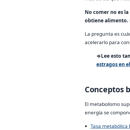
No comer no es la 
obtiene alimento.
La pregunta es cuá
acelerarlo para con
⇒Lee esto ta
estragos en e
Conceptos b
El metabolismo supo
energía se compone
Tasa metabólica 