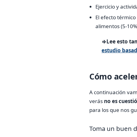
Ejercicio y activ
El efecto térmico
alimentos (5-10%
⇒Lee esto ta
estudio basad
Cómo aceler
A continuación vamo
verás
no es cuesti
para los que nos g
Toma un buen 