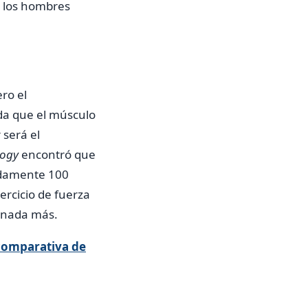
 los hombres
ro el
da que el músculo
 será el
ology
encontró que
adamente 100
rcicio de fuerza
r nada más.
 comparativa de