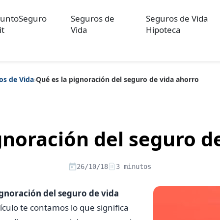
untoSeguro
Seguros de
Seguros de Vida
it
Vida
Hipoteca
os de Vida
›
Qué es la pignoración del seguro de vida ahorro
ulos sobre Otros Seguros
Artículos sobre Seguros de Auto
Artícul
re Convenios Colectivos
Artículos sobre Educación Financiera
Artí
ón
gnoración del seguro d
26/10/18
3 minutos
ignoración del seguro de vida
ículo te contamos lo que significa