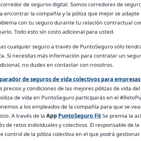
orredor de seguros digital. Somos corredores de seguro
 encontrar la compañía y la póliza que mejor se adapte 
roblema con tu seguro durante tu relación contractual co
rlo. Todo esto sin costo adicional para usted.
atas cualquier seguro a través de PuntoSeguro sólo tend
liza. Si necesitas más información para contratar un segu
dicional, no dudes en contactar con nosotros.
arador de seguros de vida colectivos para empresa
 precios y condiciones de las mejores pólizas de vida de
póliza de vida en PuntoSeguro participarás en el #RetoP
onemos a los empleados de la compañía para que se vea
icio.
A través de la
App
PuntoSeguro Fit
Se premia la act
s de retos individuales y colectivos.
El responsable de l
e control de la póliza colectiva en el que podrá gestiona