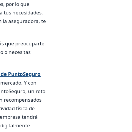
s, por lo que
a tus necesidades.
n la aseguradora, te
rás que preocuparte
ro o necesitas
s de PuntoSeguro
l mercado. Y con
untoSeguro, un reto
n recompensados ​​
ividad física de
a empresa tendrá
r digitalmente