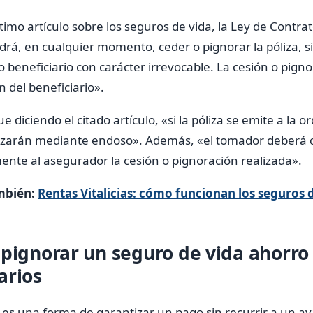
ltimo artículo sobre los seguros de vida, la Ley de Contra
drá, en cualquier momento, ceder o pignorar la póliza, 
 beneficiario con carácter irrevocable. La cesión o pignor
n del beneficiario».
e diciendo el citado artículo, «si la póliza se emite a la o
lizarán mediante endoso». Además, «el tomador deberá
ente al asegurador la cesión o pignoración realizada».
mbién:
Rentas Vitalicias: cómo funcionan los seguros d
pignorar un seguro de vida ahorro 
arios
es una forma de garantizar un pago sin recurrir a un av