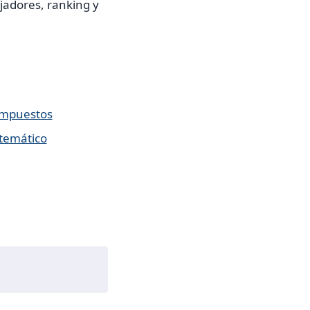
ajadores, ranking y
impuestos
stemático