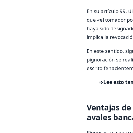
En su artículo 99, ú
que «el tomador po
haya sido designado
implica la revocació
En este sentido, sigu
pignoración se rea
escrito fehacientem
⇒Lee esto ta
Ventajas de 
avales banc
Pignorar un seguro 