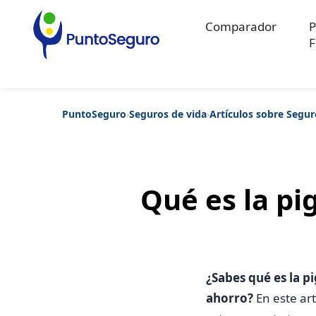
Comparador
P
F
PuntoSeguro
›
Seguros de vida
›
Artículos sobre Segur
Categorías populares
Artículos sobre Vida Sana
Artículos sobre Seguros de Vida
Artíc
Artículos sobre Seguros de Salud
Contenido extra
Artículos sob
Artículos sobre Seguros de Decesos
Artículos sobre la Jubilaci
Qué es la pi
¿Sabes qué es la p
ahorro?
En este art