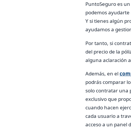
PuntoSeguro es un c
podemos ayudarte a
Y si tienes algún p
ayudamos a gestiona
Por tanto, si contr
del precio de la pó
alguna aclaración a
Además, en el
comp
podrás comparar los
solo contratar una 
exclusivo que prop
cuando hacen ejerc
cada usuario a travé
acceso a un panel d