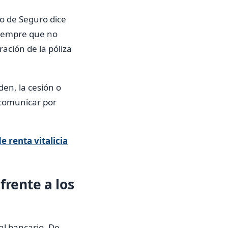
to de Seguro dice
siempre que no
ación de la póliza
rden, la cesión o
 comunicar por
e renta vitalicia
frente a los
al bancario. De