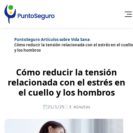
PuntoSeguro
›
Artículos sobre Vida Sana
›
Cancelar
Cómo reducir la tensión relacionada con el estrés en el cuello
y los hombros
Categorías populares
Artículos sobre Vida Sana
Artículos sobre Seguros de Vida
Cómo reducir la tensión
Artículos sobre Otros Seguros
Artículos sobre Seguros de Auto
relacionada con el estrés en
Artículos sobre Seguros de Hogar
el cuello y los hombros
Artículos sobre Seguros de Salud
Contenido extra
Artículos sobre Convenios Colectivos
Artículos sobre Educación Financiera
21/1/25
3 minutos
Artículos sobre Seguros de Vida Hipoteca
Artículos sobre Seguros de Decesos
Artículos sobre la Jubilación