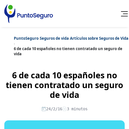
PuntoSeguro
›
Seguros de vida
›
Artículos sobre Seguros de Vida
Cancelar
›
6 de cada 10 españoles no tienen contratado un seguro de
vida
Categorías populares
Artículos sobre Vida Sana
Artículos sobre Seguros de Vida
Artículos sobre Otros Seguros
6 de cada 10 españoles no
Artículos sobre Seguros de Auto
tienen contratado un seguro
Artículos sobre Seguros de Hogar
Artículos sobre Seguros de Salud
Contenido extra
de vida
Artículos sobre Convenios Colectivos
Artículos sobre Educación Financiera
Artículos sobre Seguros de Vida Hipoteca
24/2/16
3 minutos
Artículos sobre Seguros de Decesos
Artículos sobre la Jubilación