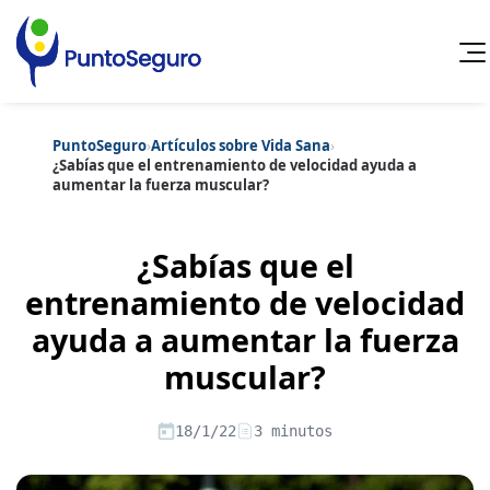
PuntoSeguro
›
Artículos sobre Vida Sana
›
Cancelar
¿Sabías que el entrenamiento de velocidad ayuda a
aumentar la fuerza muscular?
Categorías populares
Artículos sobre Vida Sana
Artículos sobre Seguros de Vida
¿Sabías que el
Artículos sobre Otros Seguros
Artículos sobre Seguros de Auto
entrenamiento de velocidad
Artículos sobre Seguros de Hogar
ayuda a aumentar la fuerza
Artículos sobre Seguros de Salud
Contenido extra
Artículos sobre Convenios Colectivos
muscular?
Artículos sobre Educación Financiera
Artículos sobre Seguros de Vida Hipoteca
Artículos sobre Seguros de Decesos
18/1/22
3 minutos
Artículos sobre la Jubilación