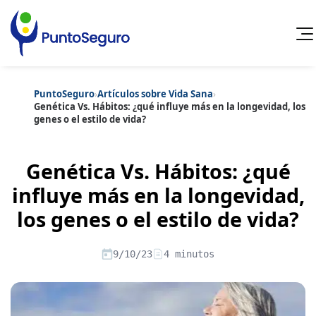
PuntoSeguro
›
Artículos sobre Vida Sana
›
Cancelar
Genética Vs. Hábitos: ¿qué influye más en la longevidad, los
genes o el estilo de vida?
Categorías populares
Artículos sobre Vida Sana
Artículos sobre Seguros de Vida
Genética Vs. Hábitos: ¿qué
Artículos sobre Otros Seguros
Artículos sobre Seguros de Auto
influye más en la longevidad,
Artículos sobre Seguros de Hogar
los genes o el estilo de vida?
Artículos sobre Seguros de Salud
Contenido extra
Artículos sobre Convenios Colectivos
Artículos sobre Educación Financiera
9/10/23
4 minutos
Artículos sobre Seguros de Vida Hipoteca
Artículos sobre Seguros de Decesos
Artículos sobre la Jubilación