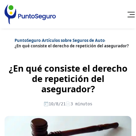
PuntoSeguro
›
Artículos sobre Seguros de Auto
›
Cancelar
¿En qué consiste el derecho de repetición del asegurador?
Categorías populares
¿En qué consiste el derecho
Artículos sobre Vida Sana
Artículos sobre Seguros de Vida
Artículos sobre Otros Seguros
de repetición del
Artículos sobre Seguros de Auto
asegurador?
Artículos sobre Seguros de Hogar
Artículos sobre Seguros de Salud
Contenido extra
Artículos sobre Convenios Colectivos
10/8/21
3 minutos
Artículos sobre Educación Financiera
Artículos sobre Seguros de Vida Hipoteca
Artículos sobre Seguros de Decesos
Artículos sobre la Jubilación