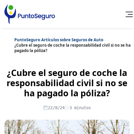
PuntoSeguro
›
Artículos sobre Seguros de Auto
›
Cancelar
¿Cubre el seguro de coche la responsabilidad civil si no se ha
pagado la póliza?
Categorías populares
Artículos sobre Vida Sana
Artículos sobre Seguros de Vida
¿Cubre el seguro de coche la
Artículos sobre Otros Seguros
Artículos sobre Seguros de Auto
responsabilidad civil si no se
Artículos sobre Seguros de Hogar
ha pagado la póliza?
Artículos sobre Seguros de Salud
Contenido extra
Artículos sobre Convenios Colectivos
Artículos sobre Educación Financiera
22/8/24
3 minutos
Artículos sobre Seguros de Vida Hipoteca
Artículos sobre Seguros de Decesos
Artículos sobre la Jubilación