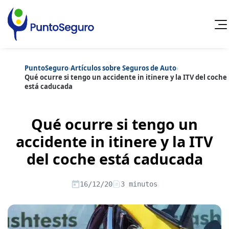
PuntoSeguro
›
Artículos sobre Seguros de Auto
›
Cancelar
Qué ocurre si tengo un accidente in itinere y la ITV del coche
está caducada
Categorías populares
Artículos sobre Vida Sana
Artículos sobre Seguros de Vida
Qué ocurre si tengo un
Artículos sobre Otros Seguros
Artículos sobre Seguros de Auto
accidente in itinere y la ITV
Artículos sobre Seguros de Hogar
del coche está caducada
Artículos sobre Seguros de Salud
Contenido extra
Artículos sobre Convenios Colectivos
Artículos sobre Educación Financiera
16/12/20
3 minutos
Artículos sobre Seguros de Vida Hipoteca
Artículos sobre Seguros de Decesos
Artículos sobre la Jubilación