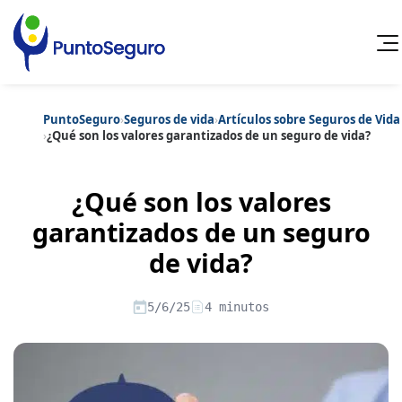
PuntoSeguro
›
Seguros de vida
›
Artículos sobre Seguros de Vida
Cancelar
›
¿Qué son los valores garantizados de un seguro de vida?
Categorías populares
¿Qué son los valores
Artículos sobre Vida Sana
Artículos sobre Seguros de Vida
Artículos sobre Otros Seguros
garantizados de un seguro
Artículos sobre Seguros de Auto
de vida?
Artículos sobre Seguros de Hogar
Artículos sobre Seguros de Salud
Contenido extra
Artículos sobre Convenios Colectivos
5/6/25
4 minutos
Artículos sobre Educación Financiera
Artículos sobre Seguros de Vida Hipoteca
Artículos sobre Seguros de Decesos
Artículos sobre la Jubilación