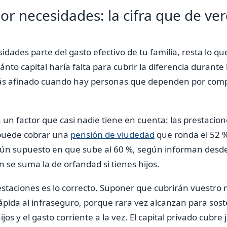
or necesidades: la cifra que de ve
idades parte del gasto efectivo de tu familia, resta lo q
ánto capital haría falta para cubrir la diferencia durante
más afinado cuando hay personas que dependen por comp
 un factor que casi nadie tiene en cuenta: las prestacione
a puede cobrar una
pensión de viudedad
que ronda el 52 %
gún supuesto en que sube al 60 %, según informan desd
n se suma la de orfandad si tienes hijos.
staciones es lo correcto. Suponer que cubrirán vuestro n
rápida al infraseguro, porque rara vez alcanzan para sos
hijos y el gasto corriente a la vez. El capital privado cubr