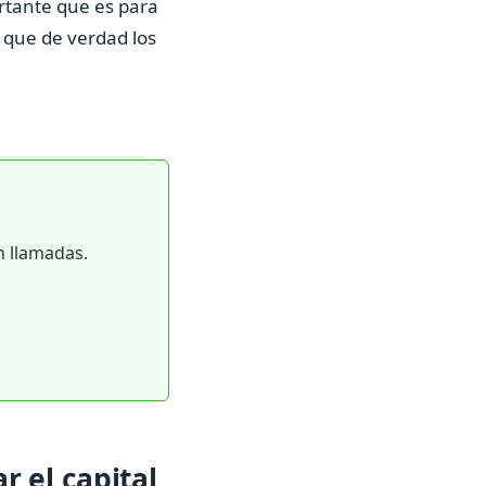
rtante que es para
al que de verdad los
n llamadas.
r el capital