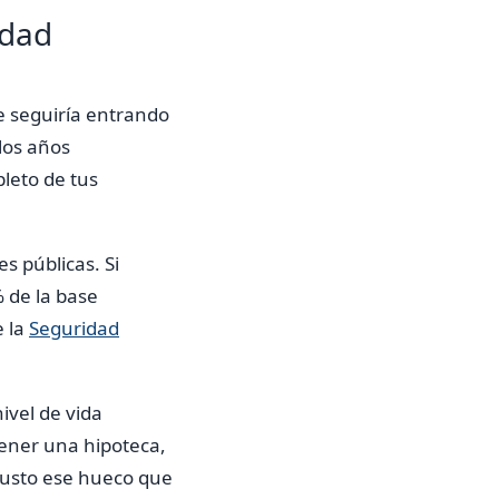
rdad
ue seguiría entrando
 los años
leto de tus
s públicas. Si
 de la base
e la
Seguridad
ivel de vida
tener una hipoteca,
e justo ese hueco que