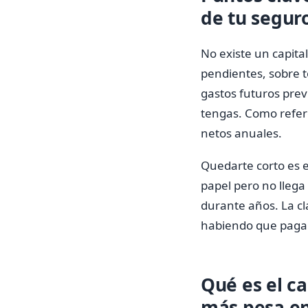
de tu segur
No existe un capit
pendientes, sobre t
gastos futuros prev
tengas. Como refere
netos anuales.
Quedarte corto es e
papel pero no llega
durante años. La cla
habiendo que pagar
Qué es el ca
más pesa en