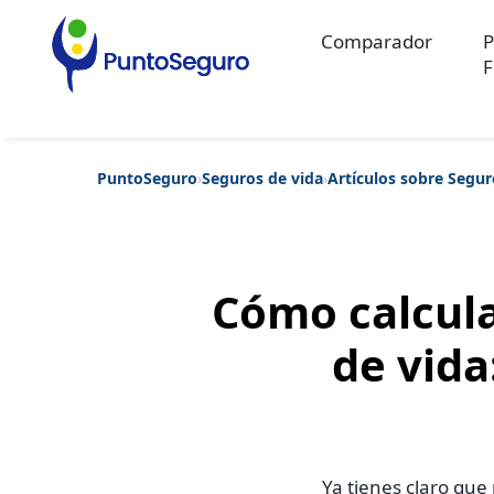
Comparador
P
F
PuntoSeguro
›
Seguros de vida
›
Artículos sobre Segur
Categorías populares
Artículos sobre Vida Sana
Artículos sobre Seguros de Vida
Artíc
Artículos sobre Seguros de Salud
Contenido extra
Artículos sob
Artículos sobre Seguros de Decesos
Artículos sobre la Jubilaci
Cómo calcula
de vida
Ya tienes claro que