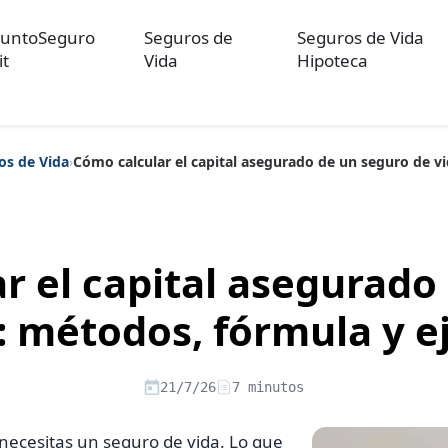
untoSeguro
Seguros de
Seguros de Vida
it
Vida
Hipoteca
os de Vida
›
Cómo calcular el capital asegurado de un seguro de v
ulos sobre Otros Seguros
Artículos sobre Seguros de Auto
Artícul
re Convenios Colectivos
Artículos sobre Educación Financiera
Artí
ón
r el capital asegurado
: métodos, fórmula y 
21/7/26
7 minutos
 necesitas un seguro de vida. Lo que