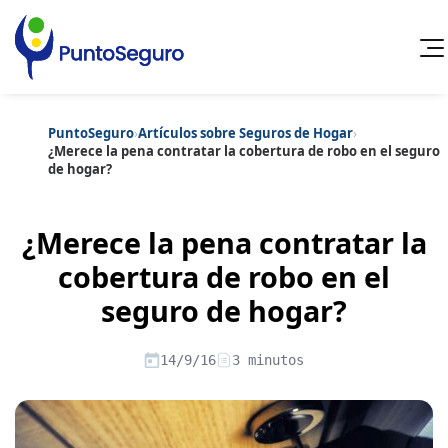
PuntoSeguro
›
Artículos sobre Seguros de Hogar
›
Cancelar
¿Merece la pena contratar la cobertura de robo en el seguro
de hogar?
Categorías populares
Artículos sobre Vida Sana
Artículos sobre Seguros de Vida
¿Merece la pena contratar la
Artículos sobre Otros Seguros
Artículos sobre Seguros de Auto
cobertura de robo en el
Artículos sobre Seguros de Hogar
seguro de hogar?
Artículos sobre Seguros de Salud
Contenido extra
Artículos sobre Convenios Colectivos
Artículos sobre Educación Financiera
14/9/16
3 minutos
Artículos sobre Seguros de Vida Hipoteca
Artículos sobre Seguros de Decesos
Artículos sobre la Jubilación