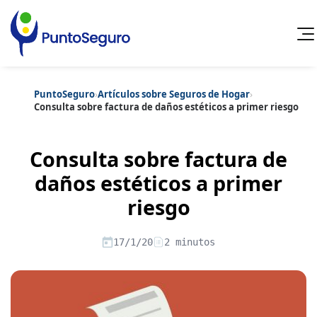
PuntoSeguro
›
Artículos sobre Seguros de Hogar
›
Cancelar
Consulta sobre factura de daños estéticos a primer riesgo
Categorías populares
Consulta sobre factura de
Artículos sobre Vida Sana
Artículos sobre Seguros de Vida
Artículos sobre Otros Seguros
daños estéticos a primer
Artículos sobre Seguros de Auto
riesgo
Artículos sobre Seguros de Hogar
Artículos sobre Seguros de Salud
Contenido extra
Artículos sobre Convenios Colectivos
17/1/20
2 minutos
Artículos sobre Educación Financiera
Artículos sobre Seguros de Vida Hipoteca
Artículos sobre Seguros de Decesos
Artículos sobre la Jubilación