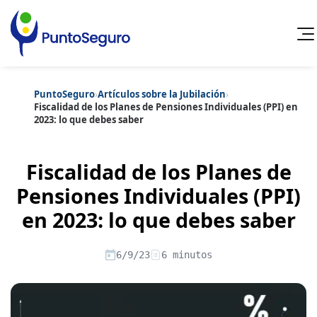
PuntoSeguro
›
Artículos sobre la Jubilación
›
Cancelar
Fiscalidad de los Planes de Pensiones Individuales (PPI) en
2023: lo que debes saber
Categorías populares
Artículos sobre Vida Sana
Artículos sobre Seguros de Vida
Fiscalidad de los Planes de
Artículos sobre Otros Seguros
Artículos sobre Seguros de Auto
Pensiones Individuales (PPI)
Artículos sobre Seguros de Hogar
en 2023: lo que debes saber
Artículos sobre Seguros de Salud
Contenido extra
Artículos sobre Convenios Colectivos
Artículos sobre Educación Financiera
6/9/23
6 minutos
Artículos sobre Seguros de Vida Hipoteca
Artículos sobre Seguros de Decesos
Artículos sobre la Jubilación