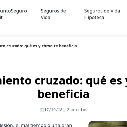
untoSeguro
Seguros de
Seguros de Vida
it
Vida
Hipoteca
to cruzado: qué es y cómo te beneficia
ulos sobre Otros Seguros
Artículos sobre Seguros de Auto
Artícul
re Convenios Colectivos
Artículos sobre Educación Financiera
Artí
ón
iento cruzado: qué es 
beneficia
17/10/18
2 minutos
lesión, el mal tiempo o una gran