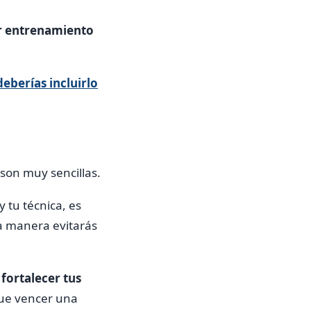
cer entrenamiento
eberías incluirlo
 son muy sencillas.
 tu técnica, es
ta manera evitarás
a
fortalecer tus
que vencer una