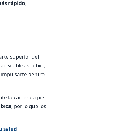
más rápido
,
arte superior del
i utilizas la bici,
 impulsarte dentro
e la carrera a pie.
bica,
por lo que los
u salud