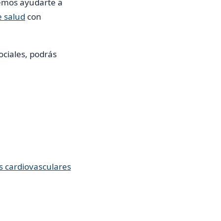
emos ayudarte a
e salud
con
ociales, podrás
s cardiovasculares