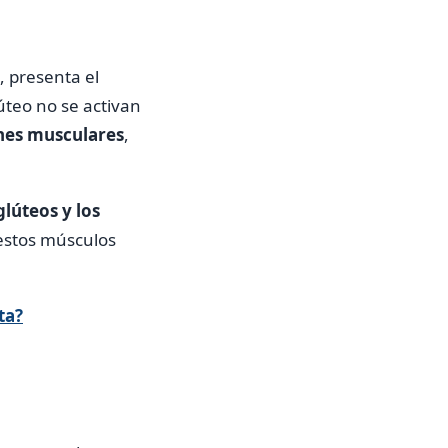
 presenta el
úteo no se activan
es musculares
,
glúteos y los
estos músculos
ta?