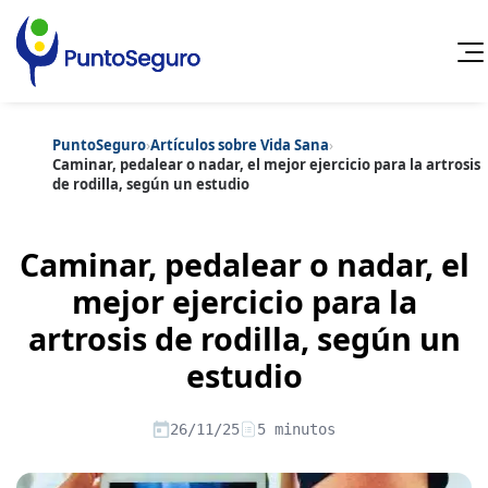
PuntoSeguro
›
Artículos sobre Vida Sana
›
Cancelar
Caminar, pedalear o nadar, el mejor ejercicio para la artrosis
de rodilla, según un estudio
Categorías populares
Artículos sobre Vida Sana
Artículos sobre Seguros de Vida
Caminar, pedalear o nadar, el
Artículos sobre Otros Seguros
Artículos sobre Seguros de Auto
mejor ejercicio para la
Artículos sobre Seguros de Hogar
artrosis de rodilla, según un
Artículos sobre Seguros de Salud
Contenido extra
Artículos sobre Convenios Colectivos
estudio
Artículos sobre Educación Financiera
Artículos sobre Seguros de Vida Hipoteca
Artículos sobre Seguros de Decesos
26/11/25
5 minutos
Artículos sobre la Jubilación