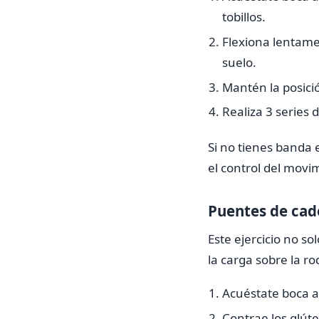
tobillos.
Flexiona lentamen
suelo.
Mantén la posici
Realiza 3 series 
Si no tienes banda e
el control del movi
Puentes de cad
Este ejercicio no so
la carga sobre la rod
Acuéstate boca ar
Contrae los glúte