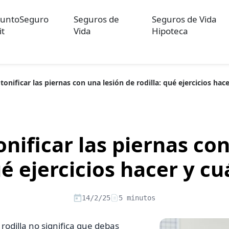
untoSeguro
Seguros de
Seguros de Vida
it
Vida
Hipoteca
 tonificar las piernas con una lesión de rodilla: qué ejercicios hace
ulos sobre Otros Seguros
Artículos sobre Seguros de Auto
Artícul
re Convenios Colectivos
Artículos sobre Educación Financiera
Artí
ón
onificar las piernas co
ué ejercicios hacer y cu
14/2/25
5 minutos
 rodilla no significa que debas