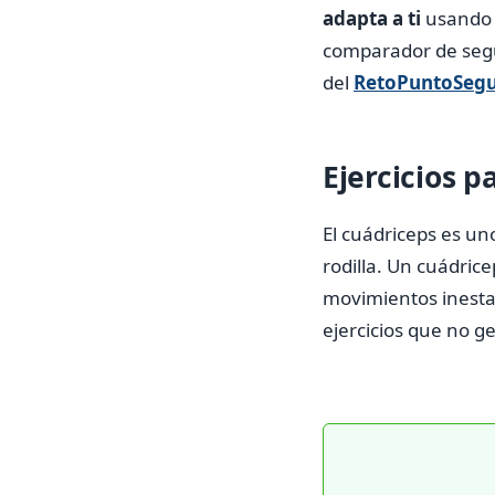
adapta a ti
usando 
comparador de segur
del
RetoPuntoSeg
Ejercicios p
El cuádriceps es un
rodilla. Un cuádrice
movimientos inestab
ejercicios que no g