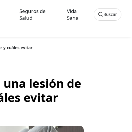
Seguros de
Vida
Buscar
Salud
Sana
Cancelar
r y cuáles evitar
os sobre Seguros de Hogar
culos sobre Seguros de Vida Hipoteca
n una lesión de
áles evitar