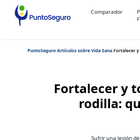
Comparador
P
F
PuntoSeguro
›
Artículos sobre Vida Sana
›
Fortalecer y
Categorías populares
Artículos sobre Vida Sana
Artículos sobre Seguros de Vida
Artíc
Artículos sobre Seguros de Salud
Contenido extra
Artículos sob
Artículos sobre Seguros de Decesos
Artículos sobre la Jubilaci
Fortalecer y t
rodilla: q
Sufrir una lesión de