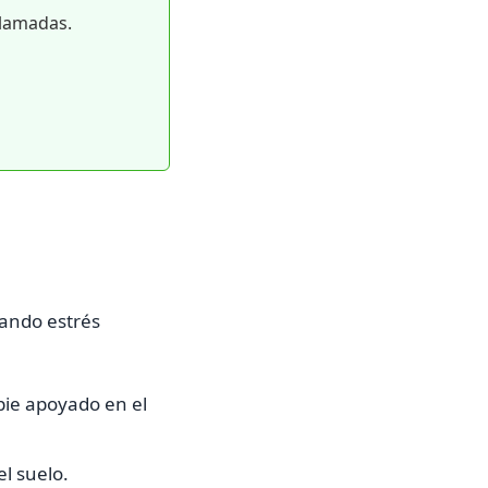
llamadas.
itando estrés
 pie apoyado en el
l suelo.