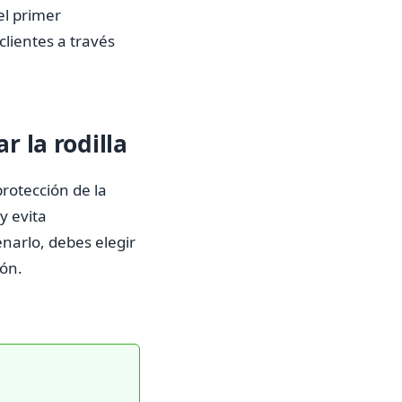
 el primer
lientes a través
r la rodilla
rotección de la
y evita
narlo, debes elegir
ión.