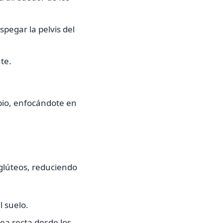
spegar la pelvis del
te.
cipio, enfocándote en
s glúteos, reduciendo
l suelo.
ea recta desde los