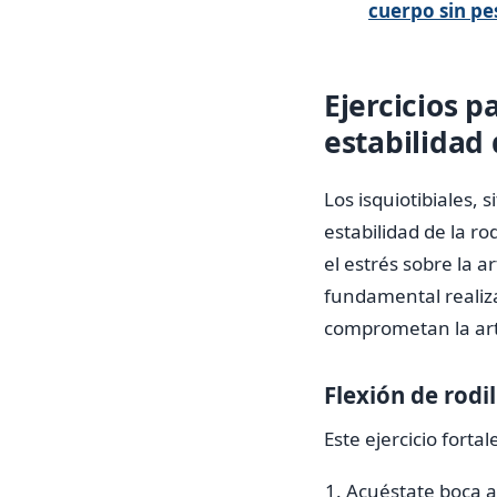
cuerpo sin pe
Ejercicios p
estabilidad 
Los isquiotibiales,
estabilidad de la ro
el estrés sobre la a
fundamental realiz
comprometan la art
Flexión de rodi
Este ejercicio forta
Acuéstate boca ab