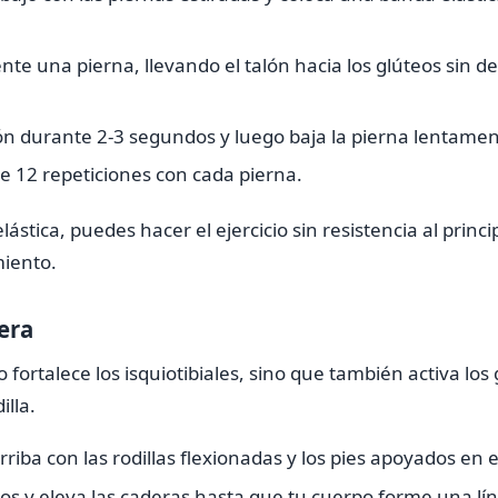
te una pierna, llevando el talón hacia los glúteos sin de
ón durante 2-3 segundos y luego baja la pierna lentamen
de 12 repeticiones con cada pierna.
lástica, puedes hacer el ejercicio sin resistencia al prin
miento.
era
lo fortalece los isquiotibiales, sino que también activa lo
illa.
riba con las rodillas flexionadas y los pies apoyados en e
os y eleva las caderas hasta que tu cuerpo forme una lín