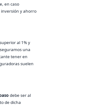
e, en caso
 inversión y ahorro
superior al 1% y
s aseguramos una
tante tener en
eguradoras suelen
spaso
debe ser al
to de dicha