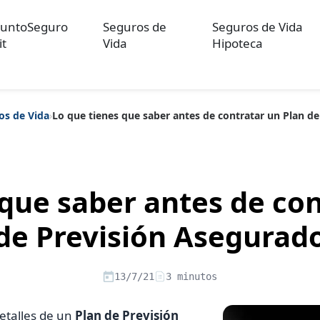
untoSeguro
Seguros de
Seguros de Vida
it
Vida
Hipoteca
os de Vida
›
Lo que tienes que saber antes de contratar un Plan d
ulos sobre Otros Seguros
Artículos sobre Seguros de Auto
Artícul
re Convenios Colectivos
Artículos sobre Educación Financiera
Artí
ón
 que saber antes de con
de Previsión Asegurad
13/7/21
3 minutos
etalles de un
Plan de Previsión