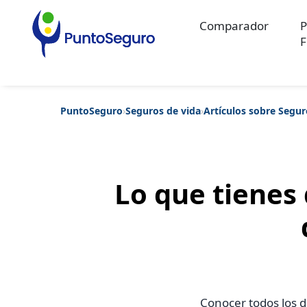
Comparador
P
F
PuntoSeguro
›
Seguros de vida
›
Artículos sobre Segur
Categorías populares
Artículos sobre Vida Sana
Artículos sobre Seguros de Vida
Artíc
Artículos sobre Seguros de Salud
Contenido extra
Artículos sob
Artículos sobre Seguros de Decesos
Artículos sobre la Jubilaci
Lo que tienes
Conocer todos los d