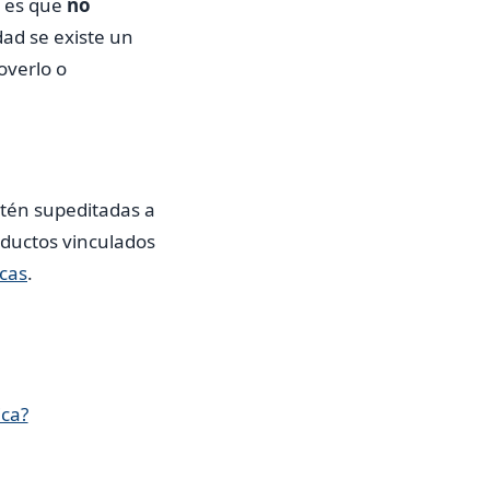
A es que
no
ad se existe un
overlo o
stén supeditadas a
oductos vinculados
cas
.
ica?