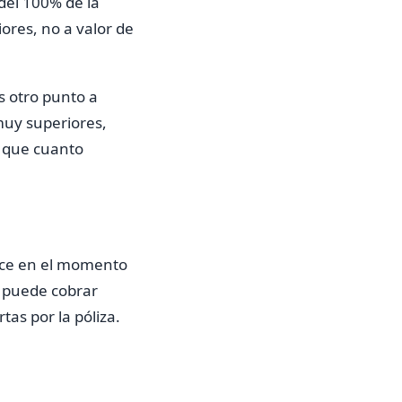
del 100% de la
ores, no a valor de
s otro punto a
muy superiores,
e que cuanto
lece en el momento
e puede cobrar
as por la póliza.