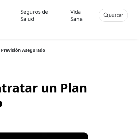
Seguros de
Vida
Buscar
Salud
Sana
Cancelar
e Previsión Asegurado
os sobre Seguros de Hogar
culos sobre Seguros de Vida Hipoteca
tratar un Plan
o