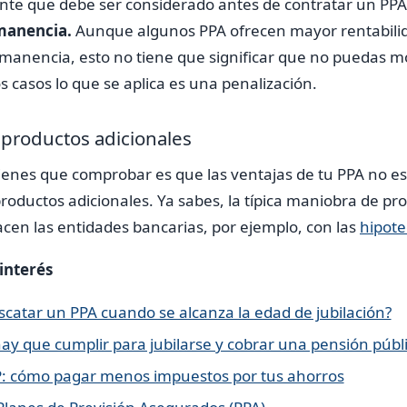
nte que debe ser considerado antes de contratar un PP
manencia.
Aunque algunos PPA ofrecen mayor rentabilid
anencia, esto no tiene que significar que no puedas m
s casos lo que se aplica es una penalización.
 productos adicionales
ienes que comprobar es que las ventajas de tu PPA no e
productos adicionales. Ya sabes, la típica maniobra de pr
cen las entidades bancarias, por ejemplo, con las
hipote
 interés
escatar un PPA cuando se alcanza la edad de jubilación?
ay que cumplir para jubilarse y cobrar una pensión públ
P: cómo pagar menos impuestos por tus ahorros