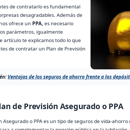
ntes de contratarlo es fundamental
sorpresas desagradables. Además de
 nos ofrece un
PPA,
es necesario
ros parámetros, igualmente
e artículo te explicamos todo lo que
tes de contratar un Plan de Previsión
én:
Ventajas de los seguros de ahorro frente a los depósi
lan de Previsión Asegurado o PPA
n Asegurado o PPA es un tipo de seguros de vida-ahorro 
ara a complementar la pensión pública en la jubilación.