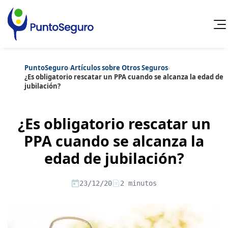
PuntoSeguro
›
Artículos sobre Otros Seguros
›
Cancelar
¿Es obligatorio rescatar un PPA cuando se alcanza la edad de
jubilación?
Categorías populares
Artículos sobre Vida Sana
Artículos sobre Seguros de Vida
¿Es obligatorio rescatar un
Artículos sobre Otros Seguros
Artículos sobre Seguros de Auto
PPA cuando se alcanza la
Artículos sobre Seguros de Hogar
edad de jubilación?
Artículos sobre Seguros de Salud
Contenido extra
Artículos sobre Convenios Colectivos
Artículos sobre Educación Financiera
23/12/20
2 minutos
Artículos sobre Seguros de Vida Hipoteca
Artículos sobre Seguros de Decesos
Artículos sobre la Jubilación