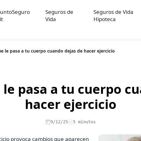
untoSeguro
Seguros de
Seguros de Vida
it
Vida
Hipoteca
ue le pasa a tu cuerpo cuando dejas de hacer ejercicio
ulos sobre Otros Seguros
Artículos sobre Seguros de Auto
Artícul
re Convenios Colectivos
Artículos sobre Educación Financiera
Artí
ón
e le pasa a tu cuerpo c
hacer ejercicio
9/12/25
5 minutos
rcicio provoca cambios que aparecen