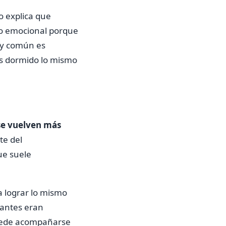
o explica que
do emocional porque
uy común es
as dormido lo mismo
 se vuelven más
te del
ue suele
a lograr lo mismo
 antes eran
puede acompañarse