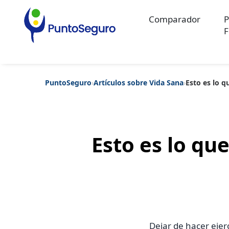
Comparador
P
F
PuntoSeguro
›
Artículos sobre Vida Sana
›
Esto es lo q
Categorías populares
Artículos sobre Vida Sana
Artículos sobre Seguros de Vida
Artíc
Artículos sobre Seguros de Salud
Contenido extra
Artículos sob
Artículos sobre Seguros de Decesos
Artículos sobre la Jubilaci
Esto es lo qu
Dejar de hacer eje