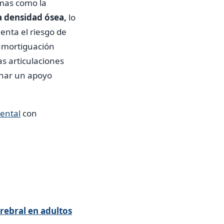
emas como la
la densidad ósea,
lo
enta el riesgo de
 amortiguación
as articulaciones
onar un apoyo
ental
con
erebral en adultos