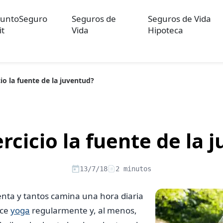
untoSeguro
Seguros de
Seguros de Vida
it
Vida
Hipoteca
cio la fuente de la juventud?
ulos sobre Otros Seguros
Artículos sobre Seguros de Auto
Artícul
re Convenios Colectivos
Artículos sobre Educación Financiera
Artí
ón
ercicio la fuente de la
13/7/18
2 minutos
enta y tantos camina una hora diaria
ace
yoga
regularmente y, al menos,