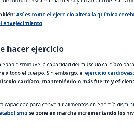
a de forma consistente la fuerza y ​​el tamaño de estos m
mbién:
Así es como el ejercicio altera la química cere
del envejecimiento
e hacer ejercicio
a edad disminuye la capacidad del músculo cardíaco par
e a todo el cuerpo. Sin embargo, el
ejercicio cardiovas
músculo cardíaco, manteniéndolo más fuerte y eficien
ra capacidad para convertir alimentos en energía dismi
etabolismo
se pone en marcha incrementando los nive