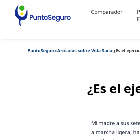
Comparador
P
F
PuntoSeguro
›
Artículos sobre Vida Sana
›
¿Es el ejerci
Categorías populares
Artículos sobre Vida Sana
Artículos sobre Seguros de Vida
Artíc
Artículos sobre Seguros de Salud
Contenido extra
Artículos sob
Artículos sobre Seguros de Decesos
Artículos sobre la Jubilaci
¿Es el ej
Mi madre a sus set
a marcha ligera, h