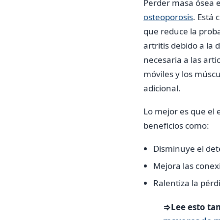
Perder masa ósea e
osteoporosis
. Está
que reduce la proba
artritis debido a l
necesaria a las art
móviles y los múscu
adicional.
Lo mejor es que el
beneficios como:
Disminuye el det
Mejora las conex
Ralentiza la pérdi
⇒Lee esto ta