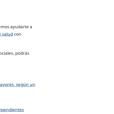
emos ayudarte a
e salud
con
ociales, podrás
 mayores, según un
dependientes