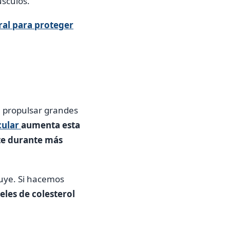
úsculos.
bral para proteger
a propulsar grandes
cular
aumenta esta
te durante más
nuye. Si hacemos
les de colesterol