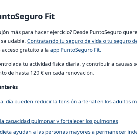
ntoSeguro Fit
jón más para hacer ejercicio? Desde PuntoSeguro quer
 saludable.
Contratando tu seguro de vida o tu seguro d
acceso gratuito a la
app PuntoSeguro Fit.
rolada tu actividad física diaria, y contribuir a causas s
to de hasta 120 € en cada renovación.
 interés
al día pueden reducir la tensión arterial en los adultos
a capacidad pulmonar y fortalecer los pulmones
na dieta ayudan a las personas mayores a permanecer in