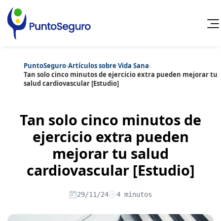
PuntoSeguro
›
Artículos sobre Vida Sana
›
Cancelar
Tan solo cinco minutos de ejercicio extra pueden mejorar tu
salud cardiovascular [Estudio]
Categorías populares
Artículos sobre Vida Sana
Artículos sobre Seguros de Vida
Tan solo cinco minutos de
Artículos sobre Otros Seguros
Artículos sobre Seguros de Auto
ejercicio extra pueden
Artículos sobre Seguros de Hogar
mejorar tu salud
Artículos sobre Seguros de Salud
Contenido extra
Artículos sobre Convenios Colectivos
cardiovascular [Estudio]
Artículos sobre Educación Financiera
Artículos sobre Seguros de Vida Hipoteca
Artículos sobre Seguros de Decesos
29/11/24
4 minutos
Artículos sobre la Jubilación