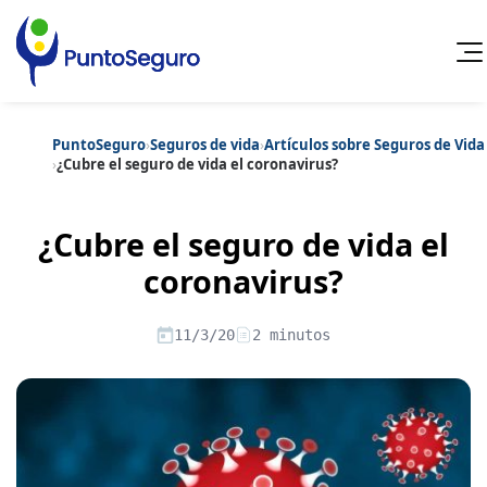
PuntoSeguro
›
Seguros de vida
›
Artículos sobre Seguros de Vida
Cancelar
›
¿Cubre el seguro de vida el coronavirus?
Categorías populares
¿Cubre el seguro de vida el
Artículos sobre Vida Sana
Artículos sobre Seguros de Vida
Artículos sobre Otros Seguros
coronavirus?
Artículos sobre Seguros de Auto
Artículos sobre Seguros de Hogar
Artículos sobre Seguros de Salud
Contenido extra
11/3/20
2 minutos
Artículos sobre Convenios Colectivos
Artículos sobre Educación Financiera
Artículos sobre Seguros de Vida Hipoteca
Artículos sobre Seguros de Decesos
Artículos sobre la Jubilación