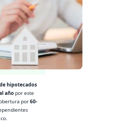
 de hipotecados
al año
por este
cobertura por
60-
dependientes
nco.