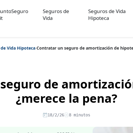
untoSeguro
Seguros de
Seguros de Vida
it
Vida
Hipoteca
 de Vida Hipoteca
›
Contratar un seguro de amortización de hipot
ulos sobre Otros Seguros
Artículos sobre Seguros de Auto
Artícul
re Convenios Colectivos
Artículos sobre Educación Financiera
Artí
ón
 seguro de amortizació
¿merece la pena?
18/2/26
8 minutos