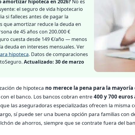
o amortizar hipoteca en 2026?
No es
uyente: el seguro de vida hipotecario
ia si falleces antes de pagar la
as que amortizar reduce la deuda en
rsona de 45 años con 200.000 €
eguro cuesta desde 149 €/año — menos
la deuda en intereses mensuales. Ver
para hipoteca
. Datos de comparaciones
ntoSeguro.
Actualizado: 30 de marzo
ización de hipoteca
no merece la pena para la mayoría
 con el banco. Los bancos cobran entre
400 y 700 euros 
 que las aseguradoras especializadas ofrecen la misma 
bargo, sí puede ser una buena opción para familias con 
lchón de ahorros, siempre que se contrate fuera del ba