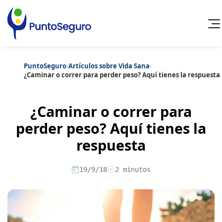
PuntoSeguro
›
Artículos sobre Vida Sana
›
Cancelar
¿Caminar o correr para perder peso? Aquí tienes la respuesta
Categorías populares
¿Caminar o correr para
Artículos sobre Vida Sana
Artículos sobre Seguros de Vida
Artículos sobre Otros Seguros
perder peso? Aquí tienes la
Artículos sobre Seguros de Auto
respuesta
Artículos sobre Seguros de Hogar
Artículos sobre Seguros de Salud
Contenido extra
Artículos sobre Convenios Colectivos
19/9/18
2 minutos
Artículos sobre Educación Financiera
Artículos sobre Seguros de Vida Hipoteca
Artículos sobre Seguros de Decesos
Artículos sobre la Jubilación