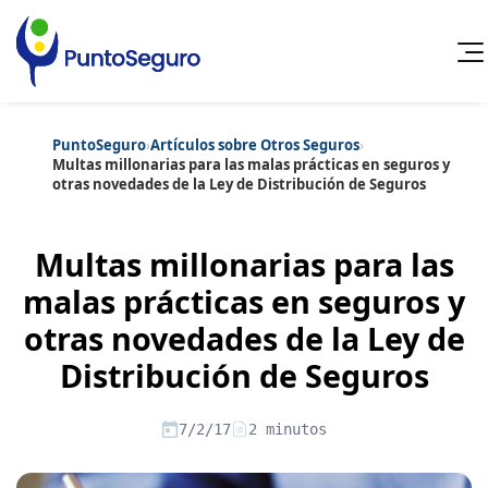
PuntoSeguro
›
Artículos sobre Otros Seguros
›
Cancelar
Multas millonarias para las malas prácticas en seguros y
otras novedades de la Ley de Distribución de Seguros
Categorías populares
Artículos sobre Vida Sana
Artículos sobre Seguros de Vida
Multas millonarias para las
Artículos sobre Otros Seguros
Artículos sobre Seguros de Auto
malas prácticas en seguros y
Artículos sobre Seguros de Hogar
otras novedades de la Ley de
Artículos sobre Seguros de Salud
Contenido extra
Artículos sobre Convenios Colectivos
Distribución de Seguros
Artículos sobre Educación Financiera
Artículos sobre Seguros de Vida Hipoteca
Artículos sobre Seguros de Decesos
7/2/17
2 minutos
Artículos sobre la Jubilación