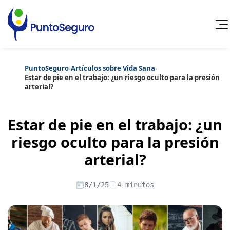
PuntoSeguro
›
Artículos sobre Vida Sana
›
Cancelar
Estar de pie en el trabajo: ¿un riesgo oculto para la presión
arterial?
Categorías populares
Artículos sobre Vida Sana
Artículos sobre Seguros de Vida
Estar de pie en el trabajo: ¿un
Artículos sobre Otros Seguros
Artículos sobre Seguros de Auto
riesgo oculto para la presión
Artículos sobre Seguros de Hogar
arterial?
Artículos sobre Seguros de Salud
Contenido extra
Artículos sobre Convenios Colectivos
Artículos sobre Educación Financiera
8/1/25
4 minutos
Artículos sobre Seguros de Vida Hipoteca
Artículos sobre Seguros de Decesos
Artículos sobre la Jubilación