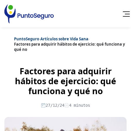
PuntoSeguro
›
Artículos sobre Vida Sana
›
Cancelar
Factores para adquirir hábitos de ejercicio: qué funciona y
qué no
Categorías populares
Artículos sobre Vida Sana
Artículos sobre Seguros de Vida
Factores para adquirir
Artículos sobre Otros Seguros
Artículos sobre Seguros de Auto
hábitos de ejercicio: qué
Artículos sobre Seguros de Hogar
funciona y qué no
Artículos sobre Seguros de Salud
Contenido extra
Artículos sobre Convenios Colectivos
Artículos sobre Educación Financiera
27/12/24
4 minutos
Artículos sobre Seguros de Vida Hipoteca
Artículos sobre Seguros de Decesos
Artículos sobre la Jubilación