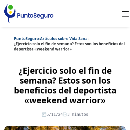
PuntoSeguro
›
Artículos sobre Vida Sana
›
Cancelar
¿Ejercicio solo el fin de semana? Estos son los beneficios del
deportista «weekend warrior»
Categorías populares
Artículos sobre Vida Sana
Artículos sobre Seguros de Vida
¿Ejercicio solo el fin de
Artículos sobre Otros Seguros
Artículos sobre Seguros de Auto
semana? Estos son los
Artículos sobre Seguros de Hogar
beneficios del deportista
Artículos sobre Seguros de Salud
Contenido extra
Artículos sobre Convenios Colectivos
«weekend warrior»
Artículos sobre Educación Financiera
Artículos sobre Seguros de Vida Hipoteca
Artículos sobre Seguros de Decesos
5/11/24
3 minutos
Artículos sobre la Jubilación