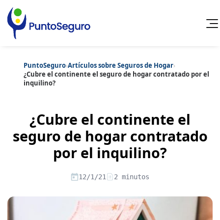
PuntoSeguro
›
Artículos sobre Seguros de Hogar
›
Cancelar
¿Cubre el continente el seguro de hogar contratado por el
inquilino?
Categorías populares
Artículos sobre Vida Sana
Artículos sobre Seguros de Vida
¿Cubre el continente el
Artículos sobre Otros Seguros
Artículos sobre Seguros de Auto
seguro de hogar contratado
Artículos sobre Seguros de Hogar
por el inquilino?
Artículos sobre Seguros de Salud
Contenido extra
Artículos sobre Convenios Colectivos
Artículos sobre Educación Financiera
12/1/21
2 minutos
Artículos sobre Seguros de Vida Hipoteca
Artículos sobre Seguros de Decesos
Artículos sobre la Jubilación