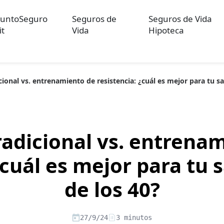
untoSeguro
Seguros de
Seguros de Vida
it
Vida
Hipoteca
cional vs. entrenamiento de resistencia: ¿cuál es mejor para tu s
ulos sobre Otros Seguros
Artículos sobre Seguros de Auto
Artícul
re Convenios Colectivos
Artículos sobre Educación Financiera
Artí
ón
radicional vs. entrena
¿cuál es mejor para tu
de los 40?
27/9/24
3 minutos