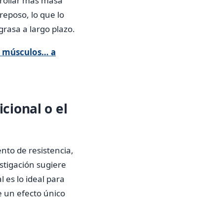
rrollar más masa
eposo, lo que lo
grasa a largo plazo.
e músculos… a
cional o el
ento de resistencia,
stigación sugiere
 es lo ideal para
e un efecto único