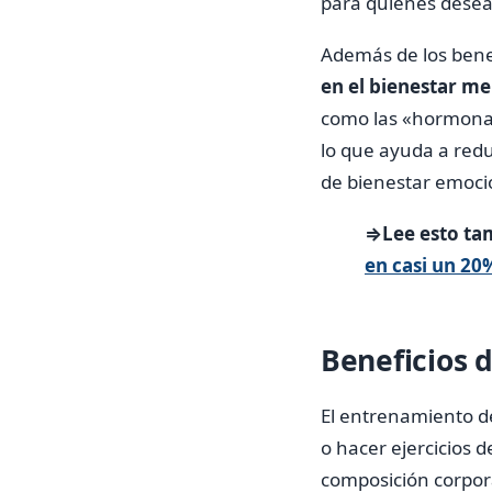
para quienes desea
Además de los benefi
en el bienestar me
como las «hormonas 
lo que ayuda a redu
de bienestar emoci
⇒Lee esto ta
en casi un 20
Beneficios 
El entrenamiento de
o hacer ejercicios 
composición corpora