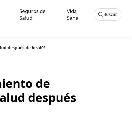
Seguros de
Vida
Buscar
Salud
Sana
Cancelar
alud después de los 40?
os sobre Seguros de Hogar
culos sobre Seguros de Vida Hipoteca
miento de
 salud después