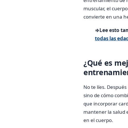
entrenamiento de re
muscular, el cuerpo
convierte en una he
⇒Lee esto ta
todas las eda
¿Qué es mejo
entrenamien
No te líes. Después 
sino de cómo combi
que incorporar card
mantener la salud e
en el cuerpo.