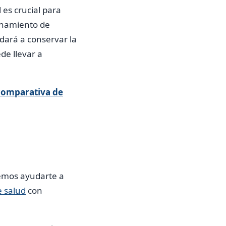
l es crucial para
enamiento de
udará a conservar la
de llevar a
 comparativa de
emos ayudarte a
e salud
con