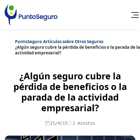
PuntoSeguro
›
Artículos sobre Otros Seguros
›
Cancelar
¿Algún seguro cubre la pérdida de beneficios o la parada de la
actividad empresarial?
Categorías populares
Artículos sobre Vida Sana
Artículos sobre Seguros de Vida
¿Algún seguro cubre la
Artículos sobre Otros Seguros
Artículos sobre Seguros de Auto
pérdida de beneficios o la
Artículos sobre Seguros de Hogar
parada de la actividad
Artículos sobre Seguros de Salud
Contenido extra
Artículos sobre Convenios Colectivos
empresarial?
Artículos sobre Educación Financiera
Artículos sobre Seguros de Vida Hipoteca
Artículos sobre Seguros de Decesos
15/4/15
2 minutos
Artículos sobre la Jubilación