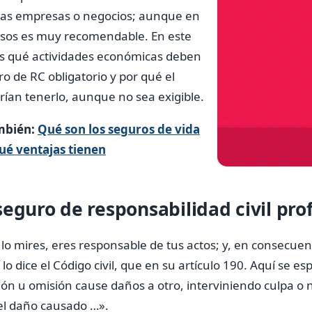
odas empresas o negocios; aunque en
casos es muy recomendable. En este
os qué actividades económicas deben
o de RC obligatorio y por qué el
ían tenerlo, aunque no sea exigible.
mbién:
Qué son los seguros de vida
qué ventajas tienen
eguro de responsabilidad civil pro
lo mires, eres responsable de tus actos; y, en consecuen
í lo dice el Código civil, que en su artículo 190. Aquí se e
ión u omisión cause daños a otro, interviniendo culpa o 
el daño causado …».