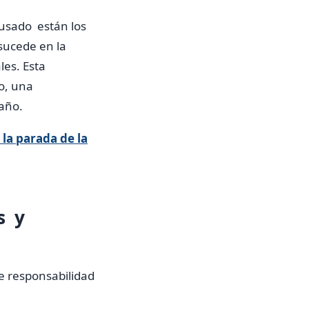
ausado están los
 sucede en la
les. Esta
so, una
daño.
 la parada de la
s y
de responsabilidad