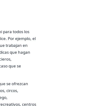
ni para todos los
ce. Por ejemplo, el
que trabajan en
rídicas que hagan
cieros,
caso que se
 que se ofrezcan
os, circos,
uego,
recreativos, centros