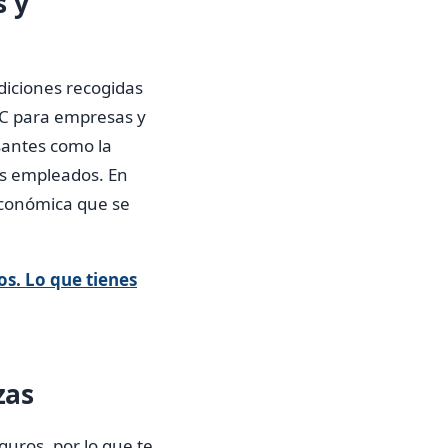
s y
diciones recogidas
 RC para empresas y
santes como la
los empleados. En
 económica que se
s. Lo que tienes
zas
uros, por lo que te