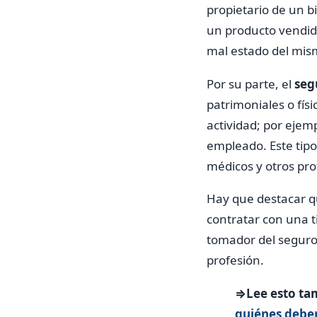
propietario de un b
un producto vendido
mal estado del mis
Por su parte, el
segu
patrimoniales o fís
actividad; por ejem
empleado. Este tip
médicos y otros prof
Hay que destacar qu
contratar con una t
tomador del seguro 
profesión.
⇒Lee esto ta
quiénes debe