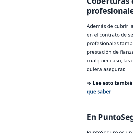
Coberturas 
profesional
Además de cubrir la
en el contrato de s
profesionales tambi
prestación de fianza
cualquier caso, las
quiera asegurar.
⇒ Lee esto tambié
que saber
En PuntoSeg
PuntoSeguro es una