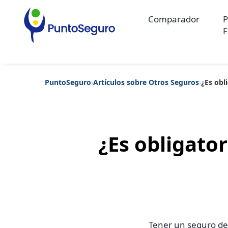
Comparador
P
F
PuntoSeguro
›
Artículos sobre Otros Seguros
›
¿Es obl
Categorías populares
Artículos sobre Vida Sana
Artículos sobre Seguros de Vida
Artíc
Artículos sobre Seguros de Salud
Contenido extra
Artículos sob
Artículos sobre Seguros de Decesos
Artículos sobre la Jubilaci
¿Es obligator
Tener un seguro de 