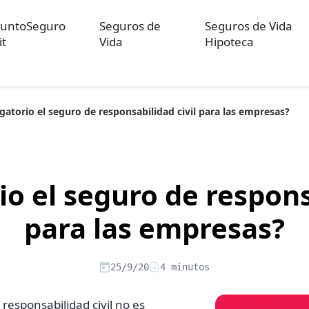
untoSeguro
Seguros de
Seguros de Vida
it
Vida
Hipoteca
igatorio el seguro de responsabilidad civil para las empresas?
ulos sobre Otros Seguros
Artículos sobre Seguros de Auto
Artícul
re Convenios Colectivos
Artículos sobre Educación Financiera
Artí
ón
io el seguro de respons
para las empresas?
25/9/20
4 minutos
responsabilidad civil no es