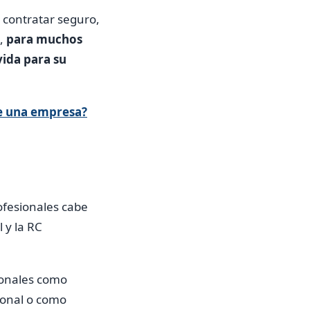
 contratar seguro,
o,
para muchos
vida para su
e una empresa?
rofesionales cabe
 y la RC
sonales como
sional o como