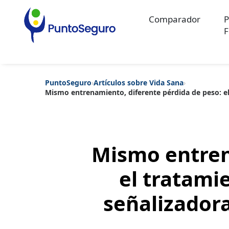
Comparador
P
F
PuntoSeguro
›
Artículos sobre Vida Sana
›
Mismo entrenamiento, diferente pérdida de peso: el
Categorías populares
Artículos sobre Vida Sana
Artículos sobre Seguros de Vida
Artíc
Artículos sobre Seguros de Salud
Contenido extra
Artículos sob
Artículos sobre Seguros de Decesos
Artículos sobre la Jubilaci
Mismo entren
el tratami
señalizadora