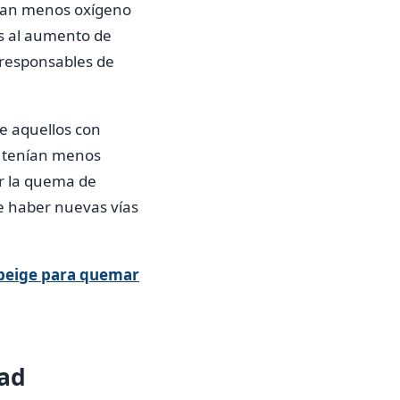
mían menos oxígeno
s al aumento de
s responsables de
ue aquellos con
y tenían menos
ar la quema de
de haber nuevas vías
n beige para quemar
dad