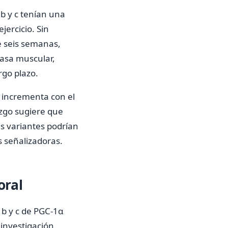
 b y c tenían una
ercicio. Sin
e seis semanas,
masa muscular,
rgo plazo.
e incrementa con el
azgo sugiere que
s variantes podrían
s señalizadoras.
oral
 b y c de PGC-1α
 investigación