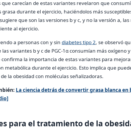
s que carecían de estas variantes revelaron que consu
rasa durante el ejercicio, haciéndolos más susceptible
sugiere que son las versiones b y c, y no la versión a, la
ente al ejercicio.
endo a personas con y sin
diabetes tipo 2
, se observó q
de las variantes b y c de PGC-1α consumían más oxígeno 
o confirma la importancia de estas variantes para mejor
ón metabólica durante el ejercicio. Esto implica que pue
 de la obesidad con moléculas señalizadoras.
mbién:
La ciencia detrás de convertir grasa blanca e
dio]
es para el tratamiento de la obesi