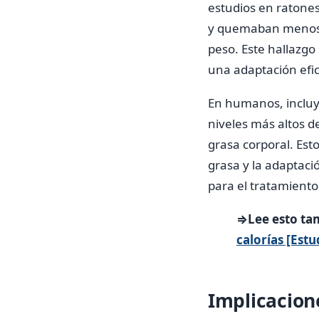
estudios en ratone
y quemaban menos g
peso. Este hallazgo 
una adaptación efici
En humanos, incluy
niveles más altos 
grasa corporal. Est
grasa y la adaptaci
para el tratamiento
⇒Lee esto ta
calorías [Estu
Implicacion