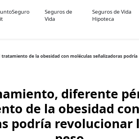
untoSeguro
Seguros de
Seguros de Vida
it
Vida
Hipoteca
 tratamiento de la obesidad con moléculas señalizadoras podría 
ulos sobre Otros Seguros
Artículos sobre Seguros de Auto
Artícul
re Convenios Colectivos
Artículos sobre Educación Financiera
Artí
ón
amiento, diferente pér
ento de la obesidad co
s podría revolucionar 
peso