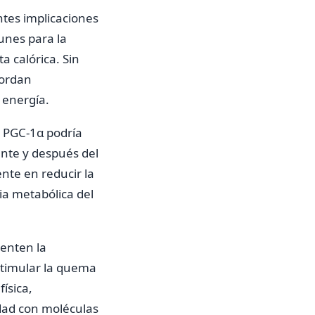
ntes implicaciones
unes para la
a calórica. Sin
bordan
 energía.
e PGC-1α podría
nte y después del
nte en reducir la
ia metabólica del
enten la
stimular la quema
ísica,
dad con moléculas