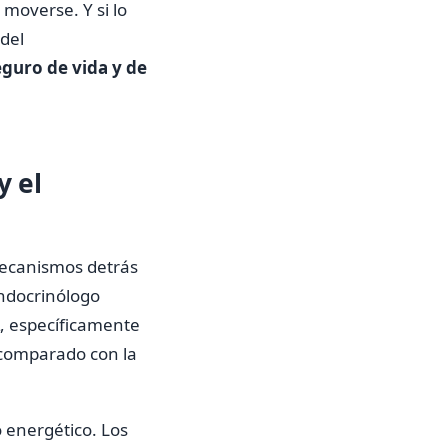
moverse. Y si lo
del
eguro de vida y de
y el
 mecanismos detrás
endocrinólogo
, específicamente
o comparado con la
o energético. Los