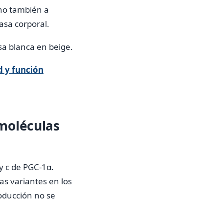
ino también a
asa corporal.
asa blanca en beige.
d y función
 moléculas
 y c de PGC-1α.
as variantes en los
oducción no se